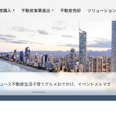
産購入
不動産事業進出
不動産売却
ソリューショ
ュース
不動産
生活
子育て
グルメ
おでかけ、イベント
メルマガ