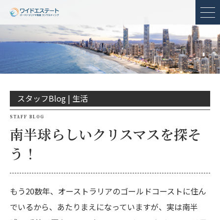
メ
スタッフBlog |
生活
STAFF BLOG
南半球らしいクリスマスを探そ
う！
もう20数年、オーストラリアのゴールドコーストに住ん
でいるから、あたりまえになっていますが、実は南半