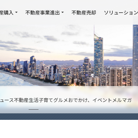
産購入
不動産事業進出
不動産売却
ソリューショ
ュース
不動産
生活
子育て
グルメ
おでかけ、イベント
メルマガ