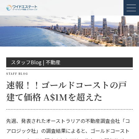
メ
スタッフBlog |
不動産
STAFF BLOG
速報！！ゴールドコーストの戸
建て価格 A$1Mを超えた
先週、発表されたオーストラリアの不動産調査会社「コ
アロジック社」の調査結果によると、ゴールドコースト