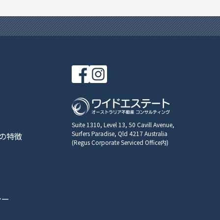
Suite 1310, Level 13, 50 Cavill Avenue,
Surfers Paradise, Qld 4217 Australia
の特徴
(Regus Corporate Serviced Office内)
シー