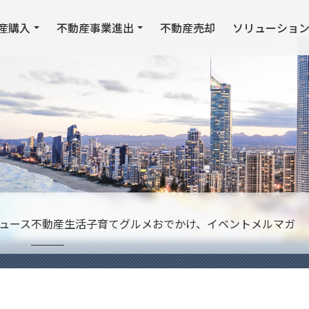
産購入
不動産事業進出
不動産売却
ソリューショ
ュース
不動産
生活
子育て
グルメ
おでかけ、イベント
メルマガ