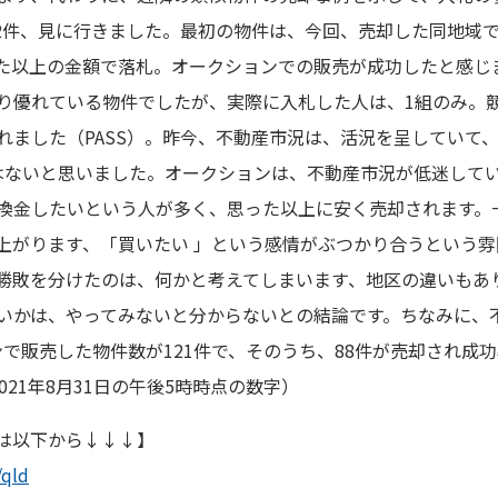
2件、見に行きました。最初の物件は、今回、売却した同地域
た以上の金額で落札。オークションでの販売が成功したと感じ
り優れている物件でしたが、実際に入札した人は、1組のみ。
れました（PASS）。昨今、不動産市況は、活況を呈していて
はないと思いました。オークションは、不動産市況が低迷して
換金したいという人が多く、思った以上に安く売却されます。
上がります、「買いたい 」という感情がぶつかり合うという
勝敗を分けたのは、何かと考えてしまいます、地区の違いもあ
は、やってみないと分からないとの結論です。ちなみに、不動産仲介
で販売した物件数が121件で、そのうち、88件が売却され成
021年8月31日の午後5時時点の数字）
ータは以下から↓↓↓】
/qld