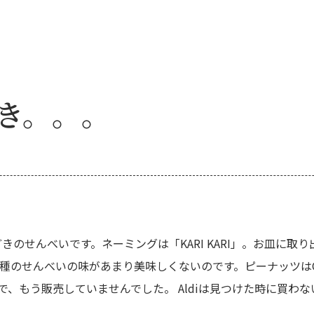
き。。。
ーもどきのせんべいです。ネーミングは「KARI KARI」。お皿
のせんべいの味があまり美味しくないのです。ピーナッツはOK！B
、もう販売していませんでした。 Aldiは見つけた時に買わ