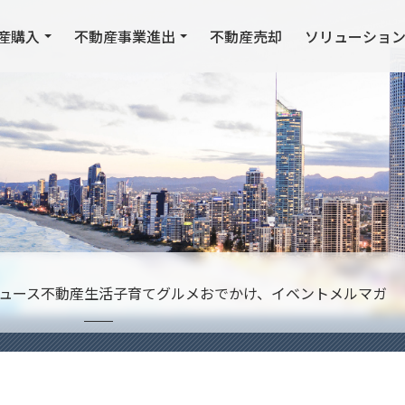
産購入
不動産事業進出
不動産売却
ソリューショ
ュース
不動産
生活
子育て
グルメ
おでかけ、イベント
メルマガ