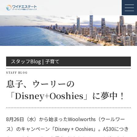
メ
スタッフBlog |
子育て
STAFF BLOG
息子、ウーリーの
「Disney+Ooshies」に夢中！
8月26日（水）から始まったWoolworths（ウールワー
ス）のキャンペーン「Disney + Ooshies」。A$30につき