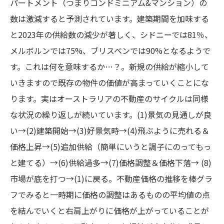
パートメント（つまりコンドミニアム&マンション）の
数は激減すると予測されています。建築期間を加味する
と2023年の供給数の減少が著しく、シドニーでは81％、
メルボルンでは75%、ブリスベンでは90%となるようで
す。これは何を意味するか…？。新規の供給が縮小して
いきますので既存の物件の価値が高まっていくことにな
ります。実はオーストラリアの不動産のサイクルは同様
な状況の繰り返しが続いています。(1)景気の見通しが良
い→(2)建築開始→(3)好景気時→(4)飛ぶように売れる＆
価格上昇→(5)追加供給（簡単にいうと調子にのってもっ
と建てる）→(6)供給過多→(7)価格調整＆価格下落→ (8)
市場が底を打つ→(1)に戻る。不動産価格の推移を棒グラ
フでみると一時期に価格の調整はあるものの平均値の点
を結んでいくと右肩上がりに価格が上がっていることが