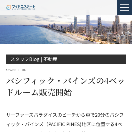
メ
スタッフBlog |
不動産
STAFF BLOG
パシフィック・パインズの4ベッ
ドルーム販売開始
サーファーズパラダイスのビーチから車で20分のパシフ
ィック・パインズ（PACIFIC PINES)地区に位置する4ベ