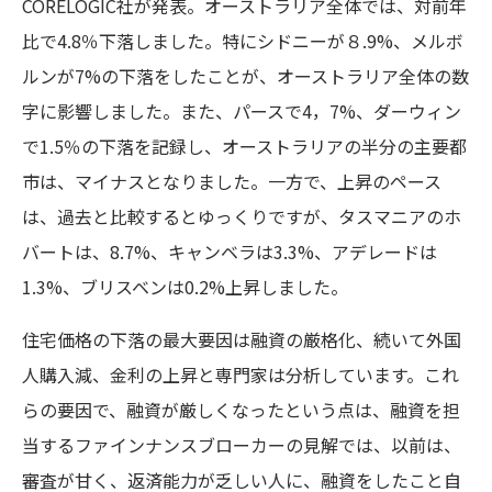
CORELOGIC社が発表。オーストラリア全体では、対前年
比で4.8％下落しました。特にシドニーが８.9%、メルボ
ルンが7%の下落をしたことが、オーストラリア全体の数
字に影響しました。また、パースで4，7%、ダーウィン
で1.5％の下落を記録し、オーストラリアの半分の主要都
市は、マイナスとなりました。一方で、上昇のペース
は、過去と比較するとゆっくりですが、タスマニアのホ
バートは、8.7%、キャンベラは3.3%、アデレードは
1.3%、ブリスベンは0.2%上昇しました。
住宅価格の下落の最大要因は融資の厳格化、続いて外国
人購入減、金利の上昇と専門家は分析しています。これ
らの要因で、融資が厳しくなったという点は、融資を担
当するファインナンスブローカーの見解では、以前は、
審査が甘く、返済能力が乏しい人に、融資をしたこと自