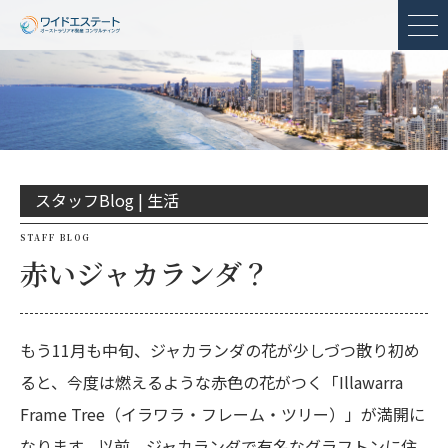
メ
スタッフBlog |
生活
STAFF BLOG
赤いジャカランダ？
もう11月も中旬、ジャカランダの花が少しづつ散り初め
ると、今度は燃えるような赤色の花がつく「Illawarra
Frame Tree（イラワラ・フレーム・ツリー）」が満開に
なります。以前、ジャカランダで有名なグラフトンに住