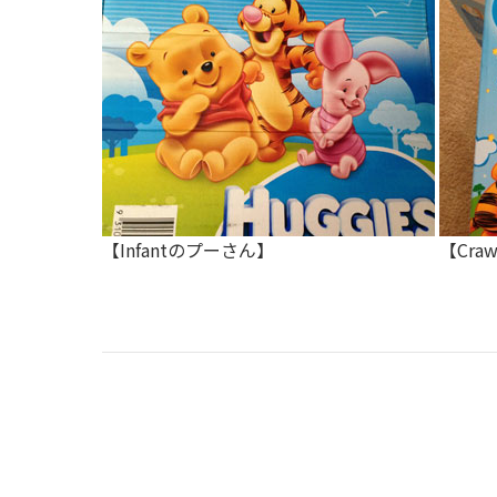
【Infantのプーさん】
【Cra