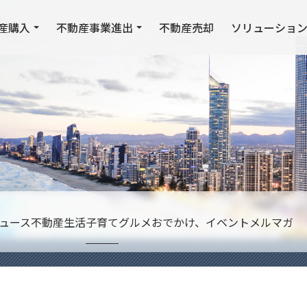
産購入
不動産事業進出
不動産売却
ソリューショ
ュース
不動産
生活
子育て
グルメ
おでかけ、イベント
メルマガ