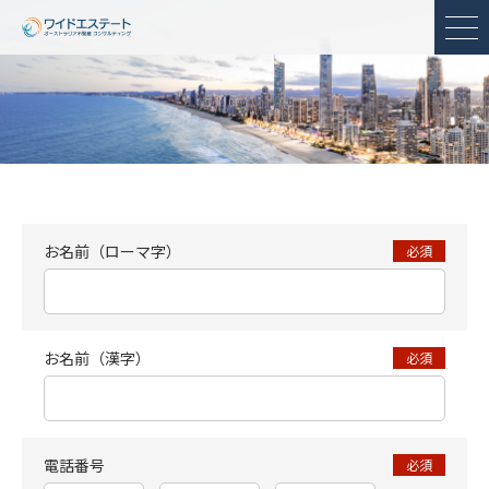
メ
お名前（ローマ字）
必須
お名前（漢字）
必須
電話番号
必須