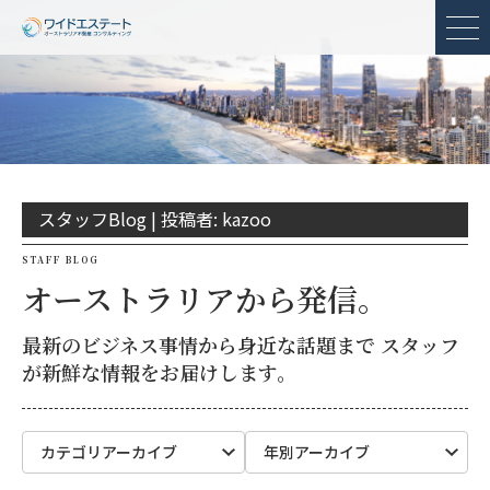
メ
スタッフBlog |
投稿者:
kazoo
STAFF BLOG
オーストラリアから発信。
最新のビジネス事情から身近な話題まで スタッフ
が新鮮な情報をお届けします。