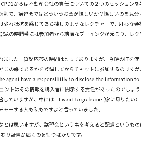
、CPD1からは不動産会社の責任についての２つのセッション
規則で、講習会ではどういうお金が怪しいか？怪しいのを見分
は少々抵抗を感じてあら捜しのようなレクチャーで、肝心な会
Q&Aの時間帯には参加者から結構なブーイングが起こり、レ
れました。質疑応答の時間はとってありますが、今時のITを使
どこの誰であるかを登録してからチャットに参加するのですが
responsilitily to disclose the information to prospe
close that? (エージェントはその情報を購入者に開示する責任があ
いますが、中には I want to go home (家に帰り
チャーする人も私もですよと言っていました。
なとは思いますが、講習会という事を考えると配慮というものは
事終わり証書が届くのを待つばかりです。