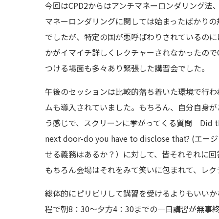
今回はCPD2からはアンチマネーロンダリング法
マネーロンダリングに関しては始まったばかりの
でしたが、特定の国が悪呼ばわりされているのに
かがイマイチ詳しくレクチャーされなかったので
つける場面も多々あり緊張した講習会でした。
午後のセッションは比較的落ち着いた環境で行わ
ムも導入されていました。もちろん、自分自身が
う感じで、スクリーンに挙がってくる質問 Did the agent have a 
next door-do you have to dis
せる義務はあるか？）に対して、皆それぞれに回答して
もちろん会場はそれをみて笑いに包まれて、レク
総体的にピリピリして講習を受けるよりもいいか
程で朝8：30～夕方4：30までの一日講習が無