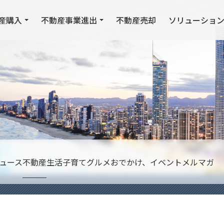
産購入
不動産事業進出
不動産売却
ソリューショ
ュース
不動産
生活
子育て
グルメ
おでかけ、イベント
メルマガ