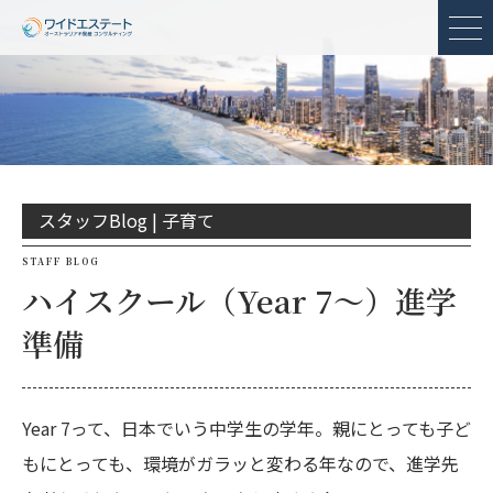
メ
スタッフBlog |
子育て
STAFF BLOG
ハイスクール（Year 7〜）進学
準備
Year 7って、日本でいう中学生の学年。親にとっても子ど
もにとっても、環境がガラッと変わる年なので、進学先