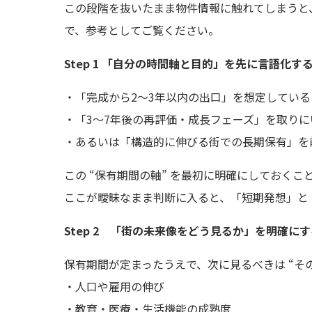
この段階を抜いたまま物件情報に触れてしまうと
で、参考としてご覧ください。
Step 1 「自分の時間軸と目的」を先に言語化す
・「完成から2〜3年以内の出口」を想定している
・「3〜7年後の再評価・成長フェーズ」を取りに
・あるいは「構造的に伸びる街での長期保有」を
この “保有期間の軸” を最初に明確にしておくこ
ここが曖昧なまま判断に入ると、「短期発想」と
Step 2 「街の未来像をどう見るか」を明確にす
保有期間が定まったうえで、次に見るべきは “その
・人口や雇用の伸び
・教育・医療・生活機能の成熟度