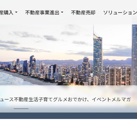
産購入
不動産事業進出
不動産売却
ソリューショ
ュース
不動産
生活
子育て
グルメ
おでかけ、イベント
メルマガ