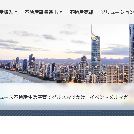
産購入
不動産事業進出
不動産売却
ソリューショ
ュース
不動産
生活
子育て
グルメ
おでかけ、イベント
メルマガ