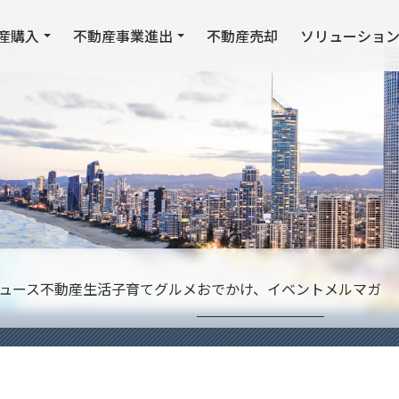
産購入
不動産事業進出
不動産売却
ソリューショ
ュース
不動産
生活
子育て
グルメ
おでかけ、イベント
メルマガ