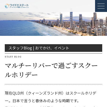
メ
スタッフBlog |
おでかけ、イベント
STAFF BLOG
マルチーリバーで過ごすスクー
ルホリデー
現在QLD州（クィーンズランド州）はスクールホリデ
ー。日本で言うと春休みのような時期です。