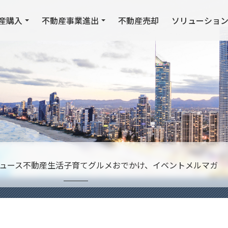
産購入
不動産事業進出
不動産売却
ソリューショ
ュース
不動産
生活
子育て
グルメ
おでかけ、イベント
メルマガ