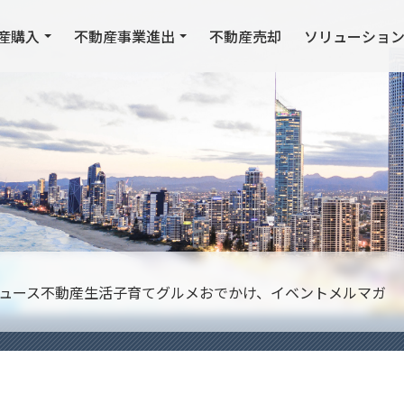
産購入
不動産事業進出
不動産売却
ソリューショ
ュース
不動産
生活
子育て
グルメ
おでかけ、イベント
メルマガ