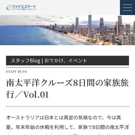
メ
スタッフBlog |
おでかけ、イベント
STAFF BLOG
南太平洋クルーズ8日間の家族旅
行／Vol.01
オーストラリアは日本とは真逆の気候なので、今は真
夏。年末年始の休暇を利用して、家族で8日間の南太平洋