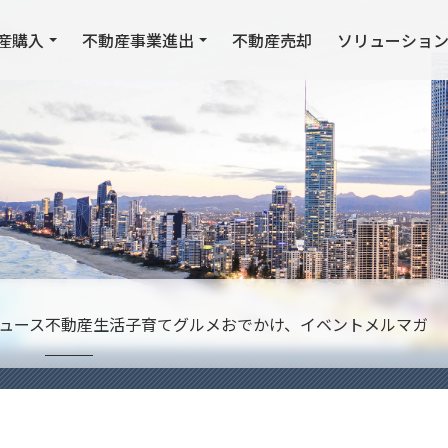
産購入
不動産事業進出
不動産売却
ソリューショ
ュース
不動産
生活
子育て
グルメ
おでかけ、イベント
メルマガ