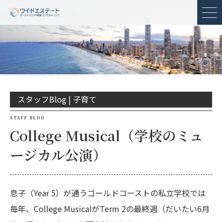
メ
スタッフBlog |
子育て
STAFF BLOG
College Musical（学校のミュ
ージカル公演）
息子（Year 5）が通うゴールドコーストの私立学校では
毎年、College MusicalがTerm 2の最終週（だいたい6月