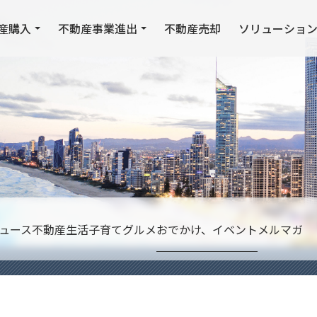
産購入
不動産事業進出
不動産売却
ソリューショ
ュース
不動産
生活
子育て
グルメ
おでかけ、イベント
メルマガ