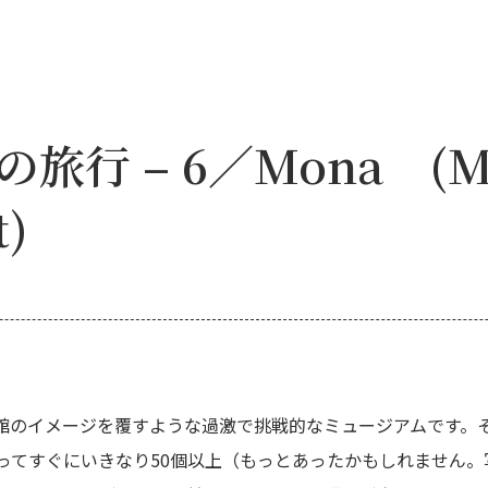
行 – 6／Mona (Mus
t)
館のイメージを覆すような過激で挑戦的なミュージアムです。
入ってすぐにいきなり50個以上（もっとあったかもしれません