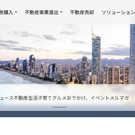
産購入
不動産事業進出
不動産売却
ソリューショ
ュース
不動産
生活
子育て
グルメ
おでかけ、イベント
メルマガ