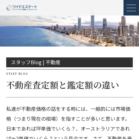
メ
スタッフBlog |
不動産
STAFF BLOG
不動産査定額と鑑定額の違い
私達が不動産価格の話をする時には、一般的には市場価
格（つまり現在の相場）を指すことが多いと思います。
日本であれば坪単価でいくら？、オーストラリアであれ
ばm2単価でいくら？という具合です。さて、不動産を売