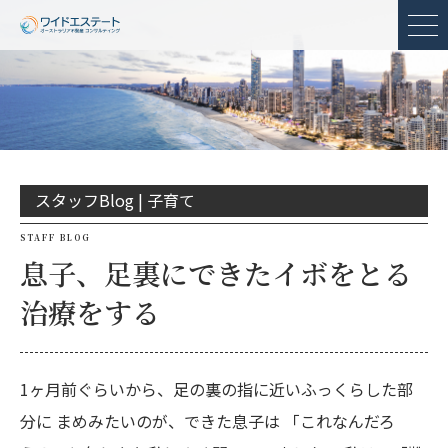
メ
スタッフBlog |
子育て
STAFF BLOG
息子、足裏にできたイボをとる
治療をする
1ヶ月前ぐらいから、足の裏の指に近いふっくらした部
分に まめみたいのが、できた息子は 「これなんだろ