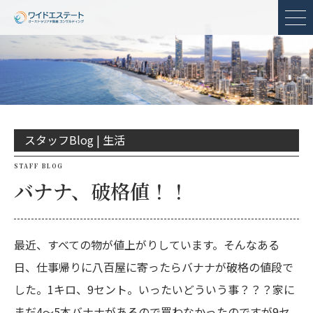
メ
スタッフBlog |
生活
STAFF BLOG
バナナ、破格値！！
最近、すべての物が値上がりしています。そんなある
日、仕事帰りに八百屋に寄ったらバナナが破格の値段で
した。1キロ、9セント。いったいどういう事？？？家に
まだ4〜5本バナナがあるので買わなかったのですが9セ