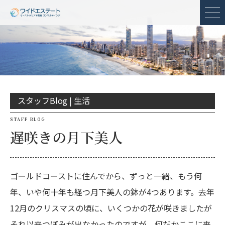
メ
スタッフBlog |
生活
STAFF BLOG
遅咲きの月下美人
ゴールドコーストに住んでから、ずっと一緒、もう何
年、いや何十年も経つ月下美人の鉢が4つあります。去年
12月のクリスマスの頃に、いくつかの花が咲きましたが
それ以来つぼみが出なかったのですが、何だかここに来