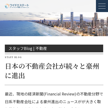
メ
スタッフBlog |
不動産
STAFF BLOG
日本の不動産会社が続々と豪州
に進出
最近、現地の経済新聞(Financial Review)の不動産分野で
日系不動産会社による豪州進出のニュースがが大きく取