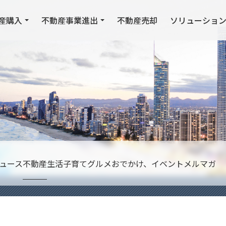
産購入
不動産事業進出
不動産売却
ソリューショ
ュース
不動産
生活
子育て
グルメ
おでかけ、イベント
メルマガ