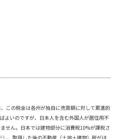
産は、この税金は各州が独自に売買額に対して累進的
めばよいのですが、日本人を含む外国人が居住用不
ません。日本では建物部分に消費税10%が課税さ
だし、取得した後の不動産（土地＋建物）税がほ