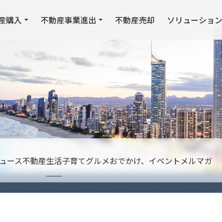
産購入
不動産事業進出
不動産売却
ソリューショ
ュース
不動産
生活
子育て
グルメ
おでかけ、イベント
メルマガ