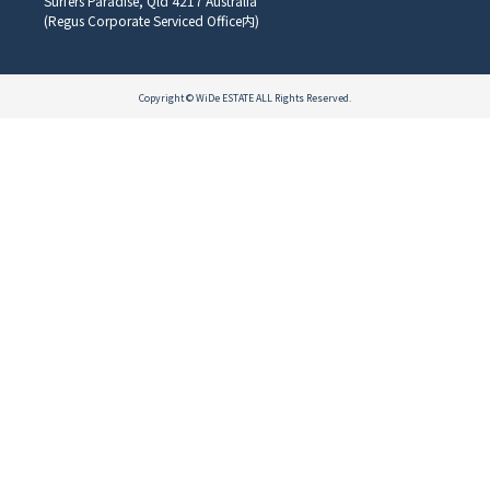
Surfers Paradise, Qld 4217 Australia
(Regus Corporate Serviced Office内)
Copyright © WiDe ESTATE ALL Rights Reserved.