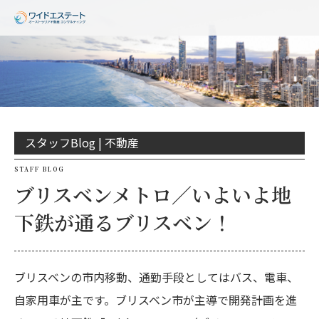
スタッフBlog |
不動産
STAFF BLOG
ブリスベンメトロ／いよいよ地
下鉄が通るブリスベン！
ブリスベンの市内移動、通勤手段としてはバス、電車、
自家用車が主です。ブリスベン市が主導で開発計画を進