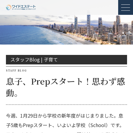
メ
スタッフBlog |
子育て
STAFF BLOG
息子、Prepスタート！思わず感
動。
今週、1月29日から学校の新年度がはじまりました。息
子5歳もPrepスタート、いよいよ学校（School）です。