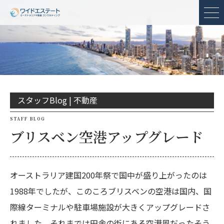
メ
スタッフBlog |
不動産
STAFF BLOG
ブリスベン空港アップグレード
オーストラリア建国200年祭で国中が盛り上がったのは
1988年でしたが、このころブリスベンの空港は国内、国
際線ターミナルや駐車場施設が大きくアップグレードさ
れました。それまでは田舎の街にある空港風だったそう