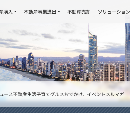
産購入
不動産事業進出
不動産売却
ソリューショ
ュース
不動産
生活
子育て
グルメ
おでかけ、イベント
メルマガ