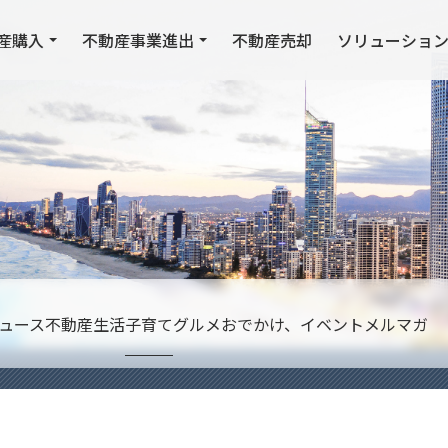
産購入
不動産事業進出
不動産売却
ソリューショ
ュース
不動産
生活
子育て
グルメ
おでかけ、イベント
メルマガ