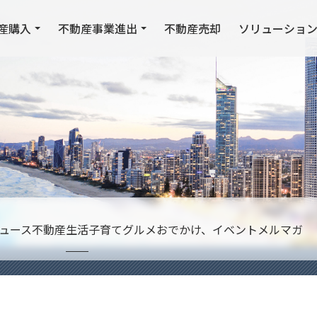
産購入
不動産事業進出
不動産売却
ソリューショ
ュース
不動産
生活
子育て
グルメ
おでかけ、イベント
メルマガ