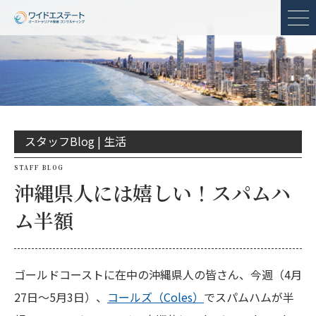
メ
スタッフBlog |
生活
STAFF BLOG
沖縄県人には嬉しい！スパムハ
ム半額
ゴールドコーストに在中の沖縄県人の皆さん、今週（4月
27日〜5月3日）、
コールズ（Coles）
でスパムハムが半