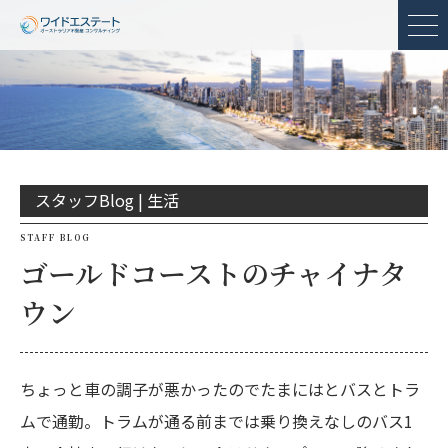
メ
スタッフBlog |
生活
STAFF BLOG
ゴールドコーストのチャイナタ
ウン
ちょっと車の調子が悪かったのでたまにはとバスとトラ
ムで通勤。トラムが通る前までは乗り換えなしのバス1