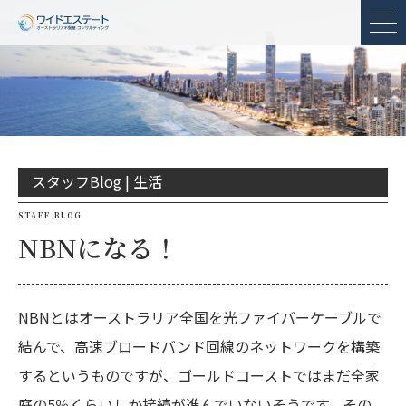
メ
スタッフBlog |
生活
STAFF BLOG
NBNになる！
NBNとはオーストラリア全国を光ファイバーケーブルで
結んで、高速ブロードバンド回線のネットワークを構築
するというものですが、ゴールドコーストではまだ全家
庭の5％くらいしか接続が進んでいないそうです。その