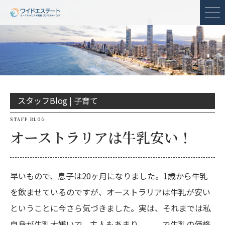
メ
スタッフBlog |
子育て
STAFF BLOG
オーストラリアは牛乳安い！
早いもので、息子は20ヶ月になりました。1歳から牛乳
を飲ませているのですが、オーストラリアは牛乳が安い
ということに今さら気づきました。実は、それまでは私
自身が牛乳大嫌いで、主人もあまり。。。で牛乳の価格