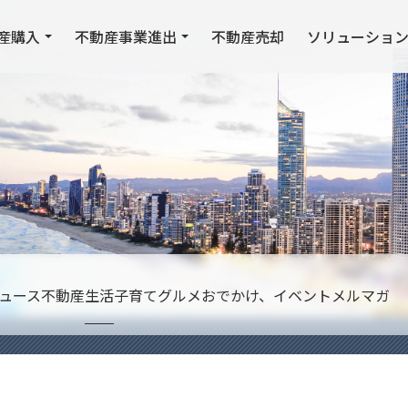
産購入
不動産事業進出
不動産売却
ソリューショ
ュース
不動産
生活
子育て
グルメ
おでかけ、イベント
メルマガ