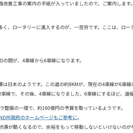
路改善工事の案内の手紙が入っていましたので、ご案内します
多く、ロータリーに進入するのが、一苦労です。ここは、ロー
。
G ROADの間が、4車線から6車線になります。
滞は日本のようです。この道の約8KMが、現在の4車線が6車
2車線で、その後、4車線になりました、6車線にするほど、道
フラ整備の一環で、約160億円の予算を取っているようです。
LAND州政府のホームページもご参考に
。
渋滞が酷くなるので、余裕をもって移動しないといけないのが