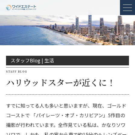
メ
スタッフBlog |
生活
STAFF BLOG
ハリウッドスターが近くに！
すでに知ってる人も多いと思いますが、現在、ゴールド
コーストで 「パイレーツ・オブ・カリビアン」5作目の
撮影が行われています。全作見ている私は、かなりソワ
ソワで、しかも、私の家から車で約15分のへレンズベー