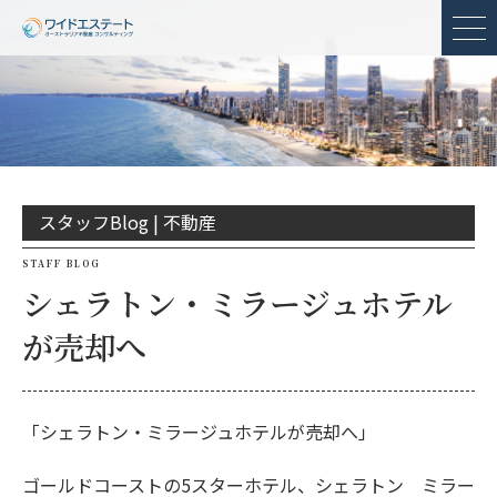
メ
スタッフBlog |
不動産
STAFF BLOG
シェラトン・ミラージュホテル
が売却へ
「シェラトン・ミラージュホテルが売却へ」
ゴールドコーストの5スターホテル、シェラトン ミラー