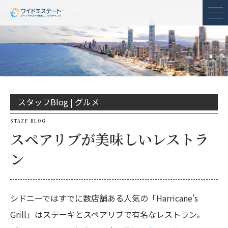
メ
スタッフBlog |
グルメ
STAFF BLOG
スペアリブが美味しいレストラ
ン
シドニーではすでに数店舗ある人気の「Harricane’s
Grill」はステーキとスペアリブで有名なレストラン。