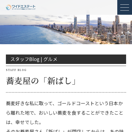
メ
スタッフBlog |
グルメ
STAFF BLOG
蕎麦屋の「新ばし」
蕎麦好きな私に取って、ゴールドコーストという日本か
ら離れた地で、おいしい蕎麦を食することができたこと
は、幸せでした。
そのお蕎麦屋さん「新ばし」が閉店してからは、あの味